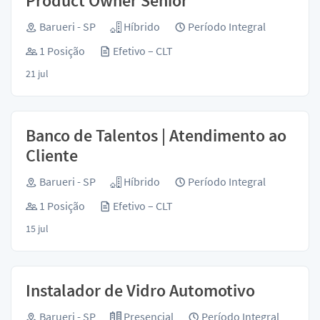
Product Owner Sênior
Barueri - SP
Híbrido
Período Integral
1 Posição
Efetivo – CLT
21 jul
Banco de Talentos | Atendimento ao
Cliente
Barueri - SP
Híbrido
Período Integral
1 Posição
Efetivo – CLT
15 jul
Instalador de Vidro Automotivo
Barueri - SP
Presencial
Período Integral