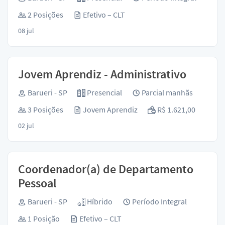
2 Posições
Efetivo – CLT
08 jul
Jovem Aprendiz - Administrativo
Barueri - SP
Presencial
Parcial manhãs
3 Posições
Jovem Aprendiz
R$ 1.621,00
02 jul
Coordenador(a) de Departamento
Pessoal
Barueri - SP
Híbrido
Período Integral
1 Posição
Efetivo – CLT