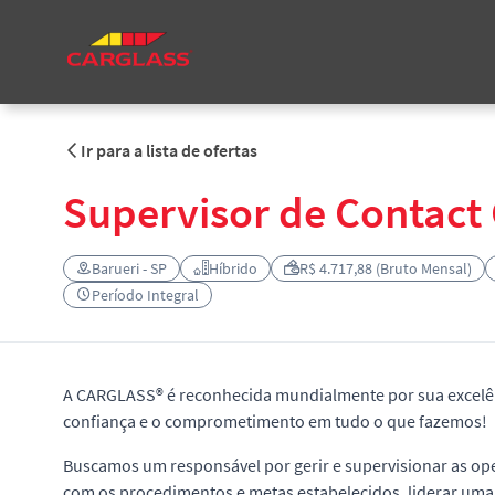
Ir para a lista de ofertas
Supervisor de Contact
Barueri - SP
Híbrido
R$ 4.717,88 (Bruto Mensal)
Período Integral
A CARGLASS® é reconhecida mundialmente por sua excelên
confiança e o comprometimento em tudo o que fazemos!
Buscamos um responsável por gerir e supervisionar as ope
com os procedimentos e metas estabelecidos, liderar uma